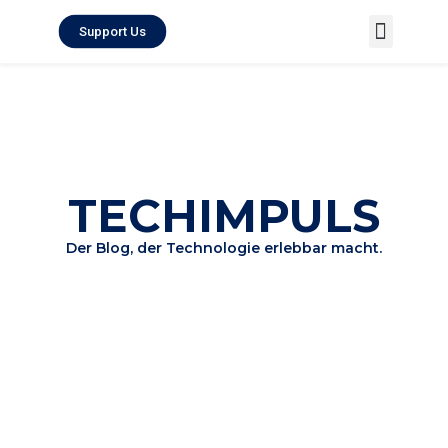
Support Us
Techimpuls Map
About Techimpuls
TECHIMPULS
Der Blog, der Technologie erlebbar macht.