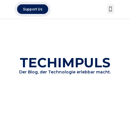
Support Us
Techimpuls Map
About Techimpuls
TECHIMPULS
Der Blog, der Technologie erlebbar macht.