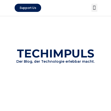
Support Us
Techimpuls Map
About Techimpuls
TECHIMPULS
Der Blog, der Technologie erlebbar macht.